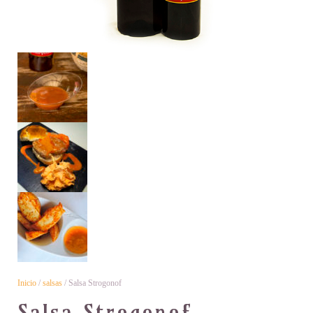
Inicio
/
salsas
/ Salsa Strogonof
Salsa Strogonof